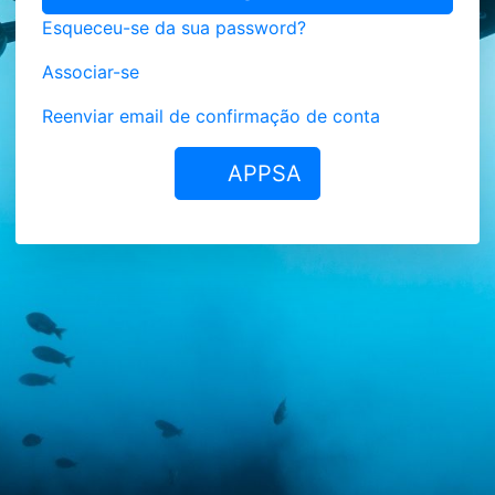
Esqueceu-se da sua password?
Associar-se
Reenviar email de confirmação de conta
APPSA